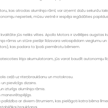
oru, kas atrodas alumīnija rāmī, var izņemt dažu sekunžu laikā,
tonomiju nepietiek, mūsu vietnē ir iespēja iegādāties papildus
valitāte jūs neliks vilties. Apollo Motors ir izvēlējies augstas
nija rāmis un stūre piešķir līdzsvara velosipēdam vieglumu un 
ors), kas padara to īpaši piemērotu bērniem.
pateicoties litija akumulatoram, jūs varat baudīt autonomiju lī
solis ceļā uz riteņbraukšanu un motokrosu.
 un pievilcīgs dizains.
n izturīgs alumīnija rāmis.
n manevrētspējīgs.
kā palīdzība ar diviem ātrumiem, kas pielāgoti katra bērna līme
i stabilākai braukšanai.