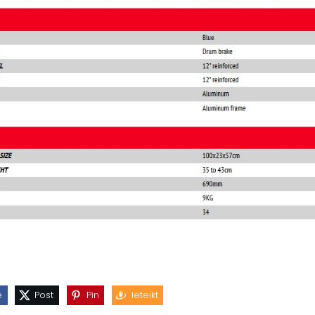
e
Post
Pin
Ieteikt