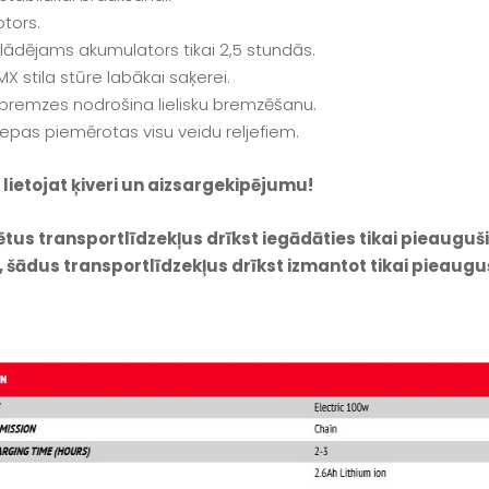
tors.
zlādējams akumulators tikai 2,5 stundās.
X stila stūre labākai saķerei.
bremzes nodrošina lielisku bremzēšanu.
riepas piemērotas visu veidu reljefiem.
 lietojat ķiveri un aizsargekipējumu!
ētus transportlīdzekļus drīkst iegādāties tikai pieauguš
 šādus transportlīdzekļus drīkst izmantot tikai pieaug