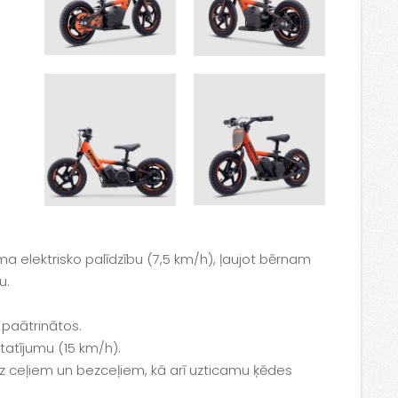
a
a elektrisko palīdzību (7,5 km/h), ļaujot bērnam
u.
i paātrinātos.
statījumu (15 km/h).
 uz ceļiem un bezceļiem, kā arī uzticamu ķēdes