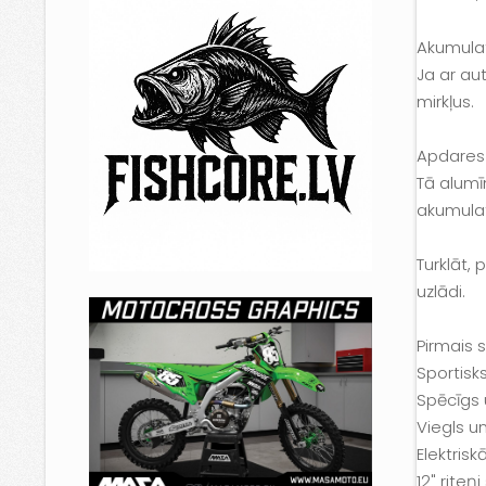
Akumulat
Ja ar au
mirkļus.
Apdares k
Tā alumī
akumulat
Turklāt, 
uzlādi.
Pirmais 
Sportisks
Spēcīgs u
Viegls u
Elektris
12" riteņ