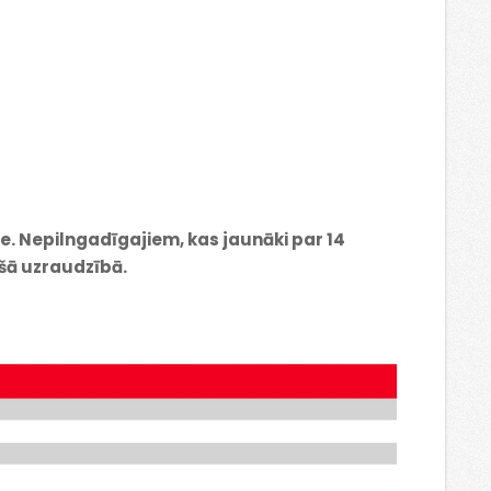
ie. Nepilngadīgajiem, kas jaunāki par 14
ušā uzraudzībā.