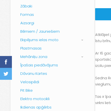
Zābaki
Formas
Aizsargi
Bērniem / Jauniešiem
Atklājiet
Ekipējums ielas moto
īstu brī
›
Plastmasas
Ar 16 ga
Mehāniķu zona
›
sportisk
Īpašais piedāvājums
izcilu pie
Dāvanu Kartes
Sedna Ra
Velosipēdi
vieglumu
Pit Bike
Tas ir ī
Elektro motocikli
virkni l
Ikdienas apģērbs