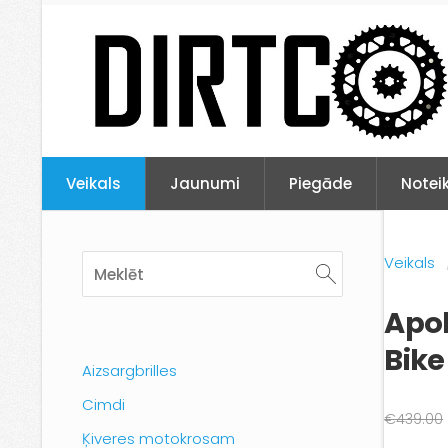
Veikals
Jaunumi
Piegāde
Notei
Veikals
Apol
Bik
Aizsargbrilles
Cimdi
€439.00
Ķiveres motokrosam