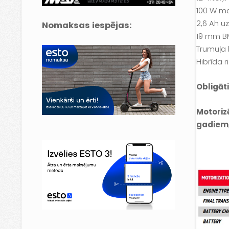
100 W mo
2,6 Ah u
Nomaksas iespējas:
19 mm BM
Trumuļa 
Hibrīda 
Obligāti
Motoriz
gadiem,