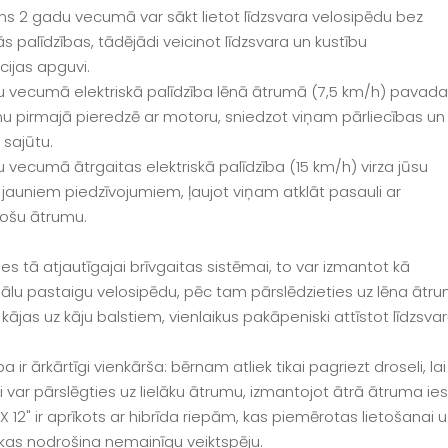
ns 2 gadu vecumā var sākt lietot līdzsvara velosipēdu bez
ās palīdzības, tādējādi veicinot līdzsvara un kustību
cijas apguvi.
 vecumā elektriskā palīdzība lēnā ātrumā (7,5 km/h) pavad
nu pirmajā pieredzē ar motoru, sniedzot viņam pārliecības un
 sajūtu.
 vecumā ātrgaitas elektriskā palīdzība (15 km/h) virza jūsu
 jauniem piedzīvojumiem, ļaujot viņam atklāt pasauli ar
ējošu ātrumu.
es tā atjautīgajai brīvgaitas sistēmai, to var izmantot kā
nālu pastaigu velosipēdu, pēc tam pārslēdzieties uz lēna ātrum
kājas uz kāju balstiem, vienlaikus pakāpeniski attīstot līdzsvar
a ir ārkārtīgi vienkārša: bērnam atliek tikai pagriezt droseli, la
ņi var pārslēgties uz lielāku ātrumu, izmantojot ātrā ātruma ie
 12" ir aprīkots ar hibrīda riepām, kas piemērotas lietošanai
kas nodrošina nemainīgu veiktspēju.