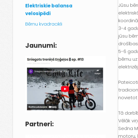
Jūsu bēr
Elektriskie balansa
elektrisk
velosipēdi
koordinā
Bērnu kvadracikli
3-4 gadu
jūsu bēr
drošības
Jaunumi:
5-6 gadu
bērnu uz
elektriz
Pateicoti
tradicio
novietot 
Tā darbīb
Vēlāk vi
Partneri:
Sedna MX
motoru, 