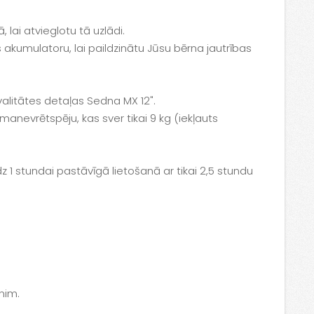
 lai atvieglotu tā uzlādi.
 akumulatoru, lai paildzinātu Jūsu bērna jautrības
 kvalitātes detaļas Sedna MX 12".
manevrētspēju, kas sver tikai 9 kg (iekļauts
dz 1 stundai pastāvīgā lietošanā ar tikai 2,5 stundu
nim.