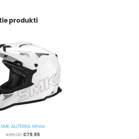
tie produkti
SMK ALLTERRA White
€79.95
€85.00