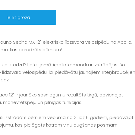
Ielikt grozā
 jauno Sedna MX 12" elektrisko līdzsvara velosipēdu no Apollo,
numu, kas paredzēts bērniem!
du pieredzi Pit bike jomā Apollo komanda ir izstrādājusi šo
o līdzsvara velosipēdu, lai piedāvātu jaunajiem riteņbraucējie
redzi.
ce 12" ir jaunāko sasniegumu rezultāts tirgū, apvienojot
, manevrētspēju un pilnīgas funkcijas.
paši izstrādāts bērniem vecumā no 2 līdz 6 gadiem, piedāvājot
ietojumu, kas pielāgots katram viņu augšanas posmam: