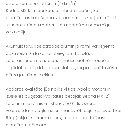
ātrā ātruma iestatījumu (15 km/h).
Sedna MX 12" ir aprīkots ar hibrīda riepām, kas
piemērotas lietošanai uz ceļiem un bezceļiem, kā arī
uzticamu ķēdes motoru, kas nodrošina nemainīgu
veiktspēju.
Akumulatoru, kas atrodas alumīnija rāmī, var izņemt
dažu sekunžu laikā, lai atvieglotu tā uzlādi.
Ja ar autonomiju nepietiek, mūsu vietnē ir iespēja
iegādāties papildus akumulatoru, lai paildzinātu Jūsu
bērna jautrības mirkļus.
Apdares kvalitāte jūs neliks vilties. Apollo Motors ir
izvēlējies augstas kvalitātes detaļas Sedna MX 12".
Tā alumīnija rāmis un stūre piešķir līdzsvara
velosipēdam vieglumu un manevrētspēju, kas sver tikai
9 kg (iekļauts akumulators), kas padara to īpaši
piemērotu bērniem.