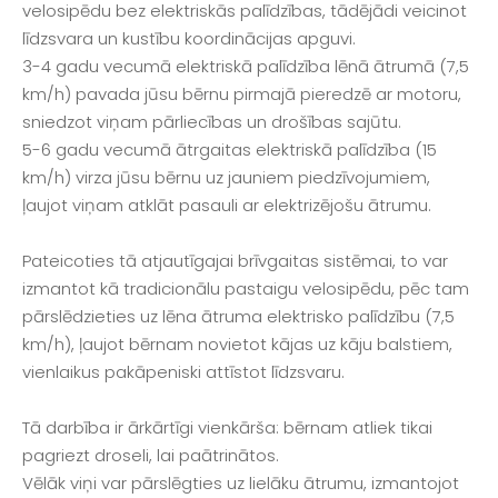
velosipēdu bez elektriskās palīdzības, tādējādi veicinot
līdzsvara un kustību koordinācijas apguvi.
3-4 gadu vecumā elektriskā palīdzība lēnā ātrumā (7,5
km/h) pavada jūsu bērnu pirmajā pieredzē ar motoru,
sniedzot viņam pārliecības un drošības sajūtu.
5-6 gadu vecumā ātrgaitas elektriskā palīdzība (15
km/h) virza jūsu bērnu uz jauniem piedzīvojumiem,
ļaujot viņam atklāt pasauli ar elektrizējošu ātrumu.
Pateicoties tā atjautīgajai brīvgaitas sistēmai, to var
izmantot kā tradicionālu pastaigu velosipēdu, pēc tam
pārslēdzieties uz lēna ātruma elektrisko palīdzību (7,5
km/h), ļaujot bērnam novietot kājas uz kāju balstiem,
vienlaikus pakāpeniski attīstot līdzsvaru.
Tā darbība ir ārkārtīgi vienkārša: bērnam atliek tikai
pagriezt droseli, lai paātrinātos.
Vēlāk viņi var pārslēgties uz lielāku ātrumu, izmantojot