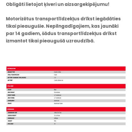
Obligāti lietojat ķiveri un aizsargekipējumu!
Motorizētus transportlīdzekļus drīkst iegādāties
tikai pieaugušie. Nepilngadīgajiem, kas jaunāki
par 14 gadiem, šādus transportlīdzekļus drīkst
izmantot tikai pieaugušā uzraudzībā.