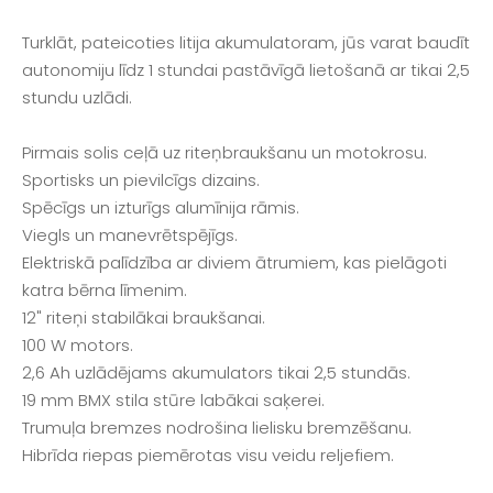
Turklāt, pateicoties litija akumulatoram, jūs varat baudīt
autonomiju līdz 1 stundai pastāvīgā lietošanā ar tikai 2,5
stundu uzlādi.
Pirmais solis ceļā uz riteņbraukšanu un motokrosu.
Sportisks un pievilcīgs dizains.
Spēcīgs un izturīgs alumīnija rāmis.
Viegls un manevrētspējīgs.
Elektriskā palīdzība ar diviem ātrumiem, kas pielāgoti
katra bērna līmenim.
12" riteņi stabilākai braukšanai.
100 W motors.
2,6 Ah uzlādējams akumulators tikai 2,5 stundās.
19 mm BMX stila stūre labākai saķerei.
Trumuļa bremzes nodrošina lielisku bremzēšanu.
Hibrīda riepas piemērotas visu veidu reljefiem.