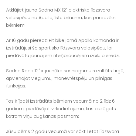
Atklājiet jauno Sedna MX 12" elektrisko līdzsvara
velosipēdu no Apollo, īstu brīnumu, kas paredzēts
bērniem!
Ar 16 gadu pieredzi Pit bike jomā Apollo komanda ir
izstrādājusi šo sportisko līdzsvara velosipēdu, lai
piedāvātu jaunajiem riteņbraucējiem izcilu pieredzi.
Sedna Race 12" ir jaunāko sasniegumu rezultāts tirgū,
apvienojot vieglumu, manevrētspēju un pilnīgas
funkcijas.
Tas ir īpaši izstrādāts bērniem vecumā no 2 līdz 6
gadiem, piedāvājot virkni lietojumu, kas pielāgots
katram viņu augšanas posmam:
Jūsu bērns 2 gadu vecumā var sākt lietot līdzsvara