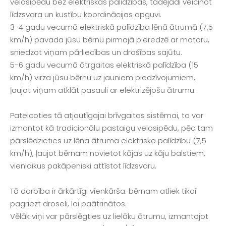
velosipēdu bez elektriskās palīdzības, tādējādi veicinot
līdzsvara un kustību koordinācijas apguvi.
3-4 gadu vecumā elektriskā palīdzība lēnā ātrumā (7,5
km/h) pavada jūsu bērnu pirmajā pieredzē ar motoru,
sniedzot viņam pārliecības un drošības sajūtu.
5-6 gadu vecumā ātrgaitas elektriskā palīdzība (15
km/h) virza jūsu bērnu uz jauniem piedzīvojumiem,
ļaujot viņam atklāt pasauli ar elektrizējošu ātrumu.
Pateicoties tā atjautīgajai brīvgaitas sistēmai, to var
izmantot kā tradicionālu pastaigu velosipēdu, pēc tam
pārslēdzieties uz lēna ātruma elektrisko palīdzību (7,5
km/h), ļaujot bērnam novietot kājas uz kāju balstiem,
vienlaikus pakāpeniski attīstot līdzsvaru.
Tā darbība ir ārkārtīgi vienkārša: bērnam atliek tikai
pagriezt droseli, lai paātrinātos.
Vēlāk viņi var pārslēgties uz lielāku ātrumu, izmantojot