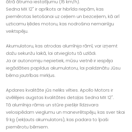
ātrā ātruma iestatījumu (15 km/h).
Sedna MX 12" ir aprīkots ar hibrīda riepām, kas
piemērotas lietošanai uz ceļiem un bezceļiem, kā arī
uzticamu ķēdes motoru, kas nodrošina nemainīgu
veiktspēju.
Akumulatoru, kas atrodas alumīnija rāmī, var izņemt
dažu sekunžu laikā, lai atvieglotu tā uzlādi.
Ja ar autonomiju nepietiek, mūsu vietnē ir iespēja
iegādāties papildus akumulatoru, lai paildzinātu Jūsu
bērna jautrības mirkļus.
Apdares kvalitāte jūs neliks vilties. Apollo Motors ir
izvēlējies augstas kvalitātes detaļas Sedna MX 12".
Tā alumīnija rāmis un stūre piešķir līdzsvara
velosipēdam vieglumu un manevrētspēju, kas sver tikai
9 kg (iekļauts akumulators), kas padara to īpaši
piemērotu bērniem.