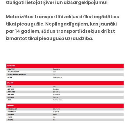
Obligāti lietojat ķiveri un aizsargekipējumu!
Motorizētus transportlīdzekļus drīkst iegādāties
tikai pieaugušie. Nepilngadīgajiem, kas jaunāki
par 14 gadiem, šādus transportlīdzekļus drīkst
izmantot tikai pieaugušā uzraudzībā.