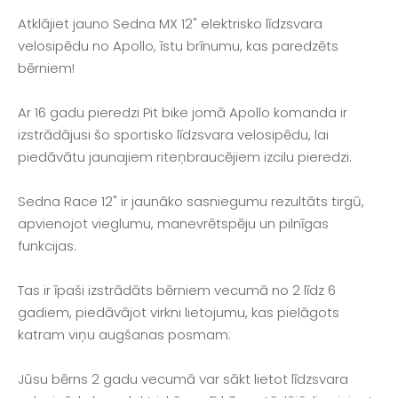
Atklājiet jauno Sedna MX 12" elektrisko līdzsvara
velosipēdu no Apollo, īstu brīnumu, kas paredzēts
bērniem!
Ar 16 gadu pieredzi Pit bike jomā Apollo komanda ir
izstrādājusi šo sportisko līdzsvara velosipēdu, lai
piedāvātu jaunajiem riteņbraucējiem izcilu pieredzi.
Sedna Race 12" ir jaunāko sasniegumu rezultāts tirgū,
apvienojot vieglumu, manevrētspēju un pilnīgas
funkcijas.
Tas ir īpaši izstrādāts bērniem vecumā no 2 līdz 6
gadiem, piedāvājot virkni lietojumu, kas pielāgots
katram viņu augšanas posmam:
Jūsu bērns 2 gadu vecumā var sākt lietot līdzsvara