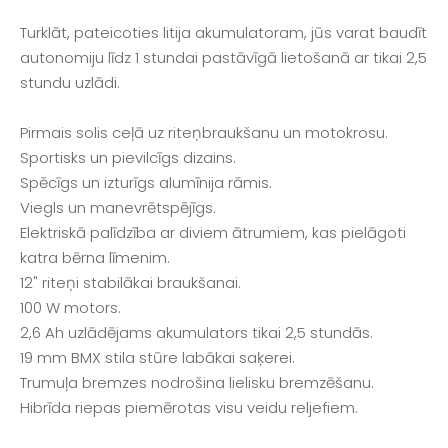
Turklāt, pateicoties litija akumulatoram, jūs varat baudīt
autonomiju līdz 1 stundai pastāvīgā lietošanā ar tikai 2,5
stundu uzlādi.
Pirmais solis ceļā uz riteņbraukšanu un motokrosu.
Sportisks un pievilcīgs dizains.
Spēcīgs un izturīgs alumīnija rāmis.
Viegls un manevrētspējīgs.
Elektriskā palīdzība ar diviem ātrumiem, kas pielāgoti
katra bērna līmenim.
12" riteņi stabilākai braukšanai.
100 W motors.
2,6 Ah uzlādējams akumulators tikai 2,5 stundās.
19 mm BMX stila stūre labākai saķerei.
Trumuļa bremzes nodrošina lielisku bremzēšanu.
Hibrīda riepas piemērotas visu veidu reljefiem.