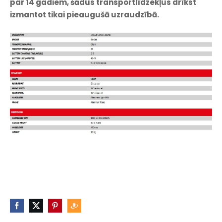
par 14 gadiem, šādus transportlīdzekļus drīkst
izmantot tikai pieaugušā uzraudzībā.