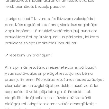
lai piedāvātu modernāku un dinamiskāku stilu, kas
lieliski piemērots bezceļu pasaulei.
Izturīgs un labi līdzsvarots, šis līdzsvara velosipēds ir
paredzēts regulārai lietošanai, vienlaikus saglabājot
vieglu kopšanu. Tā intuitīvā vadāmība ļauj jaunajiem
braucējiem ātri iegūt vieglumu un pārliecību, lai katrs
brauciens sniegtu maksimālu baudījumu.
📍 Ieteikumi un brīdinājumi:
Pirms pirmās lietošanas reizes ieteicams pārbaudīt
visas sastāvdaļas un pielāgot iestatījumus bērna
prasmju līmenim. Pēc katras lietošanas reizes uzlādējiet
akumulatoru un uzglabājiet produktu sausā vietā, lai
saglabātu tā veiktspēju laika gaitā. Produkts tiek
piegādāts daļēji salikts, un ir jāveic daži vienkārši
pielāgojumi. Stingri ieteicams valkāt aizsarglīdzekļus