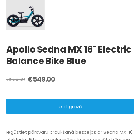
Apollo Sedna MX 16" Electric
Balance Bike Blue
€549.00
€599.00
Ielikt grozā
Iegūstiet pārsvaru braukšanā bezceļos ar Sedna MX-16
elektrisko līdzsvara velosipēdu, kas paredzēts bērniem