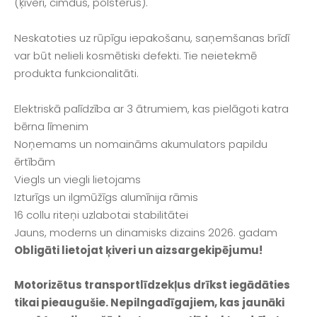
(ķiveri, cimdus, polsterus).
Neskatoties uz rūpīgu iepakošanu, saņemšanas brīdī
var būt nelieli kosmētiski defekti. Tie neietekmē
produkta funkcionalitāti.
Elektriskā palīdzība ar 3 ātrumiem, kas pielāgoti katra
bērna līmenim
Noņemams un nomaināms akumulators papildu
ērtībām
Viegls un viegli lietojams
Izturīgs un ilgmūžīgs alumīnija rāmis
16 collu riteņi uzlabotai stabilitātei
Jauns, moderns un dinamisks dizains 2026. gadam
Obligāti lietojat ķiveri un aizsargekipējumu!
Motorizētus transportlīdzekļus drīkst iegādāties
tikai pieaugušie. Nepilngadīgajiem, kas jaunāki