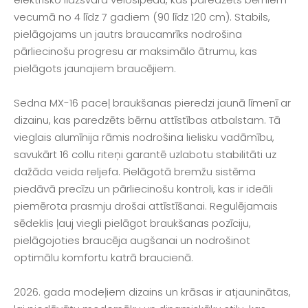
vecumā no 4 līdz 7 gadiem (90 līdz 120 cm). Stabils,
pielāgojams un jautrs braucamrīks nodrošina
pārliecinošu progresu ar maksimālo ātrumu, kas
pielāgots jaunajiem braucējiem.
Sedna MX-16 paceļ braukšanas pieredzi jaunā līmenī ar
dizainu, kas paredzēts bērnu attīstības atbalstam. Tā
vieglais alumīnija rāmis nodrošina lielisku vadāmību,
savukārt 16 collu riteņi garantē uzlabotu stabilitāti uz
dažāda veida reljefa. Pielāgotā bremžu sistēma
piedāvā precīzu un pārliecinošu kontroli, kas ir ideāli
piemērota prasmju drošai attīstīšanai. Regulējamais
sēdeklis ļauj viegli pielāgot braukšanas pozīciju,
pielāgojoties braucēja augšanai un nodrošinot
optimālu komfortu katrā braucienā.
2026. gada modeļiem dizains un krāsas ir atjauninātas,