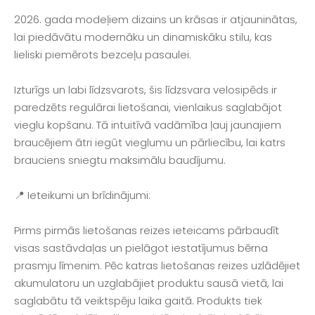
2026. gada modeļiem dizains un krāsas ir atjauninātas,
lai piedāvātu modernāku un dinamiskāku stilu, kas
lieliski piemērots bezceļu pasaulei.
Izturīgs un labi līdzsvarots, šis līdzsvara velosipēds ir
paredzēts regulārai lietošanai, vienlaikus saglabājot
vieglu kopšanu. Tā intuitīvā vadāmība ļauj jaunajiem
braucējiem ātri iegūt vieglumu un pārliecību, lai katrs
brauciens sniegtu maksimālu baudījumu.
📍 Ieteikumi un brīdinājumi:
Pirms pirmās lietošanas reizes ieteicams pārbaudīt
visas sastāvdaļas un pielāgot iestatījumus bērna
prasmju līmenim. Pēc katras lietošanas reizes uzlādējiet
akumulatoru un uzglabājiet produktu sausā vietā, lai
saglabātu tā veiktspēju laika gaitā. Produkts tiek