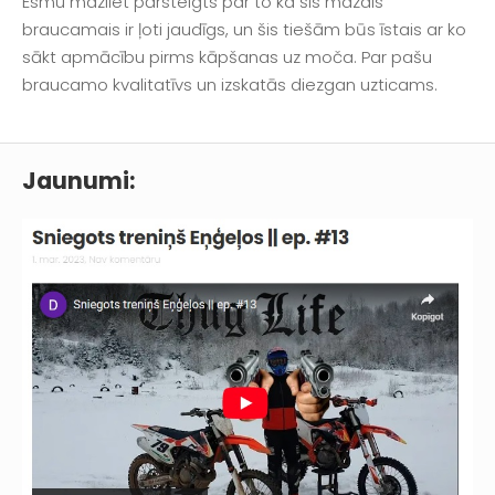
Esmu mazliet pārsteigts par to ka šis mazais
braucamais ir ļoti jaudīgs, un šis tiešām būs īstais ar ko
sākt apmācību pirms kāpšanas uz moča. Par pašu
braucamo kvalitatīvs un izskatās diezgan uzticams.
Jaunumi: