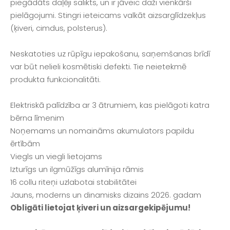
piegādāts daļēji salikts, un ir jāveic daži vienkārši
pielāgojumi. Stingri ieteicams valkāt aizsarglīdzekļus
(ķiveri, cimdus, polsterus).
Neskatoties uz rūpīgu iepakošanu, saņemšanas brīdī
var būt nelieli kosmētiski defekti. Tie neietekmē
produkta funkcionalitāti.
Elektriskā palīdzība ar 3 ātrumiem, kas pielāgoti katra
bērna līmenim
Noņemams un nomaināms akumulators papildu
ērtībām
Viegls un viegli lietojams
Izturīgs un ilgmūžīgs alumīnija rāmis
16 collu riteņi uzlabotai stabilitātei
Jauns, moderns un dinamisks dizains 2026. gadam
Obligāti lietojat ķiveri un aizsargekipējumu!