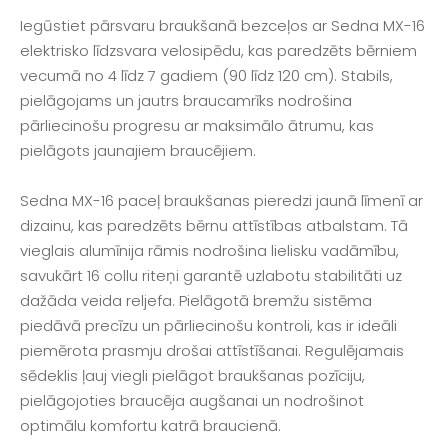
Iegūstiet pārsvaru braukšanā bezceļos ar Sedna MX-16
elektrisko līdzsvara velosipēdu, kas paredzēts bērniem
vecumā no 4 līdz 7 gadiem (90 līdz 120 cm). Stabils,
pielāgojams un jautrs braucamrīks nodrošina
pārliecinošu progresu ar maksimālo ātrumu, kas
pielāgots jaunajiem braucējiem.
Sedna MX-16 paceļ braukšanas pieredzi jaunā līmenī ar
dizainu, kas paredzēts bērnu attīstības atbalstam. Tā
vieglais alumīnija rāmis nodrošina lielisku vadāmību,
savukārt 16 collu riteņi garantē uzlabotu stabilitāti uz
dažāda veida reljefa. Pielāgotā bremžu sistēma
piedāvā precīzu un pārliecinošu kontroli, kas ir ideāli
piemērota prasmju drošai attīstīšanai. Regulējamais
sēdeklis ļauj viegli pielāgot braukšanas pozīciju,
pielāgojoties braucēja augšanai un nodrošinot
optimālu komfortu katrā braucienā.