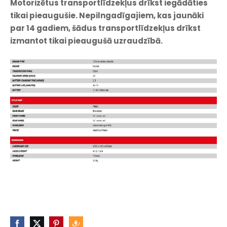
Motorizētus transportlīdzekļus drīkst iegādāties
tikai pieaugušie. Nepilngadīgajiem, kas jaunāki
par 14 gadiem, šādus transportlīdzekļus drīkst
izmantot tikai pieaugušā uzraudzībā.