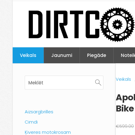
Veikals
Jaunumi
Piegāde
Notei
Veikals
Apol
Bike
Aizsargbrilles
Cimdi
€599.00
Ķiveres motokrosam