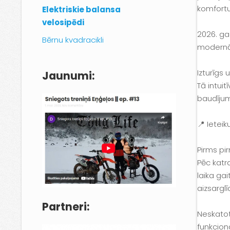
komfortu
Elektriskie balansa
velosipēdi
2026. ga
Bērnu kvadracikli
modernāk
Izturīgs 
Jaunumi:
Tā intui
baudīju
📍 Ieteik
Pirms pi
Pēc katr
laika gai
aizsarglī
Partneri:
Neskatot
funkciona