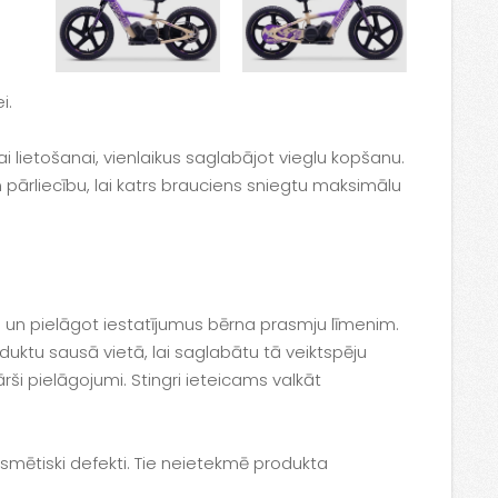
i.
rai lietošanai, vienlaikus saglabājot vieglu kopšanu.
 pārliecību, lai katrs brauciens sniegtu maksimālu
 un pielāgot iestatījumus bērna prasmju līmenim.
duktu sausā vietā, lai saglabātu tā veiktspēju
kārši pielāgojumi. Stingri ieteicams valkāt
smētiski defekti. Tie neietekmē produkta