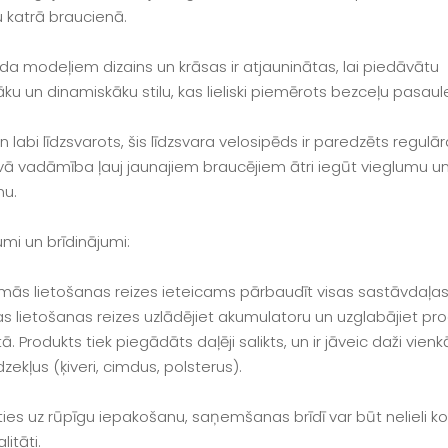
 katrā braucienā.
da modeļiem dizains un krāsas ir atjauninātas, lai piedāvātu
u un dinamiskāku stilu, kas lieliski piemērots bezceļu pasaule
un labi līdzsvarots, šis līdzsvara velosipēds ir paredzēts regulā
tīvā vadāmība ļauj jaunajiem braucējiem ātri iegūt vieglumu un
mu.
umi un brīdinājumi:
rmās lietošanas reizes ieteicams pārbaudīt visas sastāvdaļas
as lietošanas reizes uzlādējiet akumulatoru un uzglabājiet pro
tā. Produkts tiek piegādāts daļēji salikts, un ir jāveic daži vien
dzekļus (ķiveri, cimdus, polsterus).
ies uz rūpīgu iepakošanu, saņemšanas brīdī var būt nelieli ko
litāti.