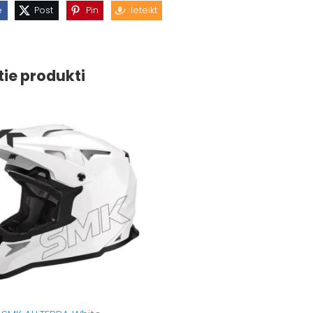
e
Post
Pin
Ieteikt
tie produkti