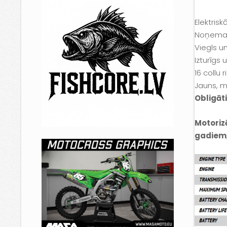
Elektris
Noņemam
Viegls un
Izturīgs 
16 collu 
Jauns, m
Obligāti
Motoriz
gadiem,