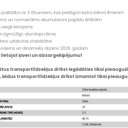
kā palīdzība ar 3 ātrumiem, kas pielāgoti katra bērna līmenim
s un nomaināms akumulators papildu ērtībām
 viegli lietojams
un ilgmūžīgs alumīnija rāmis
riteņi uzlabotai stabilitātei
oderns un dinamisks dizains 2026. gadam
 lietojat ķiveri un aizsargekipējumu!
ētus transportlīdzekļus drīkst iegādāties tikai pieauguš
 šādus transportlīdzekļus drīkst izmantot tikai pieaug