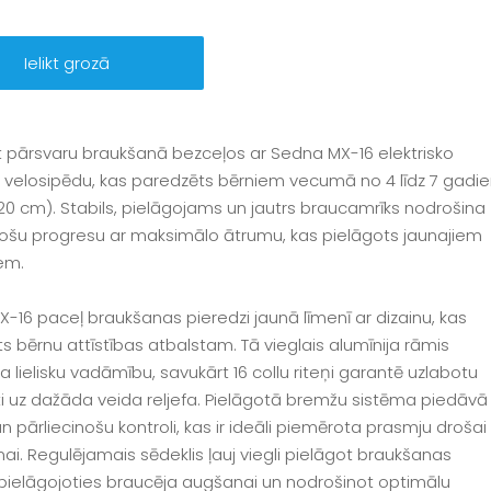
Ielikt grozā
t pārsvaru braukšanā bezceļos ar Sedna MX-16 elektrisko
a velosipēdu, kas paredzēts bērniem vecumā no 4 līdz 7 gadi
 120 cm). Stabils, pielāgojams un jautrs braucamrīks nodrošina
nošu progresu ar maksimālo ātrumu, kas pielāgots jaunajiem
em.
-16 paceļ braukšanas pieredzi jaunā līmenī ar dizainu, kas
s bērnu attīstības atbalstam. Tā vieglais alumīnija rāmis
a lielisku vadāmību, savukārt 16 collu riteņi garantē uzlabotu
āti uz dažāda veida reljefa. Pielāgotā bremžu sistēma piedāvā
n pārliecinošu kontroli, kas ir ideāli piemērota prasmju drošai
anai. Regulējamais sēdeklis ļauj viegli pielāgot braukšanas
, pielāgojoties braucēja augšanai un nodrošinot optimālu