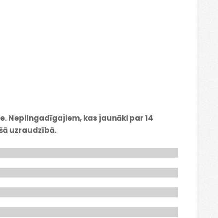
ie. Nepilngadīgajiem, kas jaunāki par 14
ušā uzraudzībā.