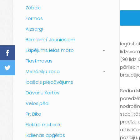
Zābaki
Formas
Aizsargi
Bērniem / Jauniešiem
Iegūstie
Ekipējums ielas moto
līdzsvar
›
(90 līdz
Plastmasas
pārlieci
Mehāniķu zona
›
braucēji
Īpašais piedāvājums
Sedna MX
Dāvanu Kartes
paredzēt
Velosipēdi
nodrošin
Pit Bike
stabilit
precīzu u
Elektro motocikli
attīstīš
Ikdienas apģērbs
pozīciju