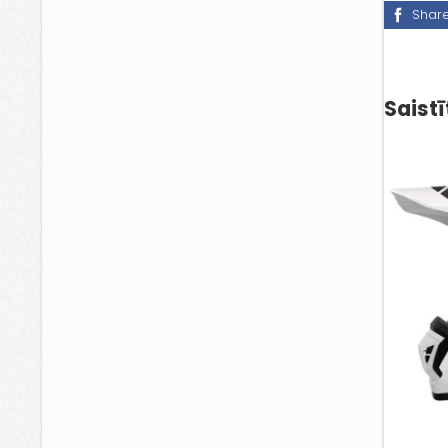
Shar
Saistī