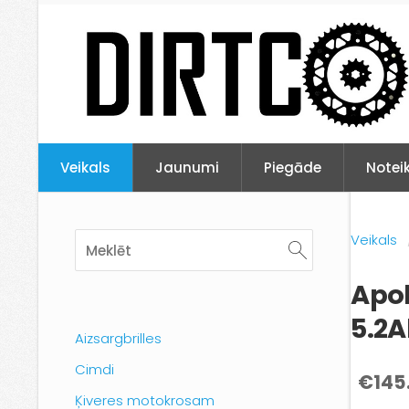
Veikals
Jaunumi
Piegāde
Notei
Veikals
Apol
5.2
Aizsargbrilles
Cimdi
€145
Ķiveres motokrosam