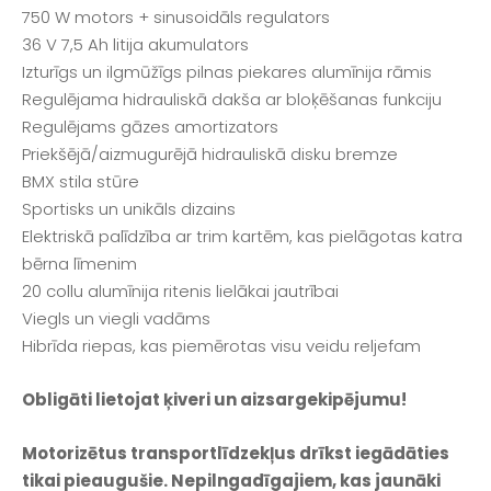
750 W motors + sinusoidāls regulators
36 V 7,5 Ah litija akumulators
Izturīgs un ilgmūžīgs pilnas piekares alumīnija rāmis
Regulējama hidrauliskā dakša ar bloķēšanas funkciju
Regulējams gāzes amortizators
Priekšējā/aizmugurējā hidrauliskā disku bremze
BMX stila stūre
Sportisks un unikāls dizains
Elektriskā palīdzība ar trim kartēm, kas pielāgotas katra
bērna līmenim
20 collu alumīnija ritenis lielākai jautrībai
Viegls un viegli vadāms
Hibrīda riepas, kas piemērotas visu veidu reljefam
Obligāti lietojat ķiveri un aizsargekipējumu!
Motorizētus transportlīdzekļus drīkst iegādāties
tikai pieaugušie. Nepilngadīgajiem, kas jaunāki