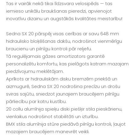
Tas ir vairāk nekā tikai līdzsvara velosipēds — tas
iemieso unikālu braukšanas pieredzi, apvienojot
inovatīvu dizainu un augstākās kvalitātes meistarību!
Sedna SX 20 pārspēj visas cerības ar savu 648 mm
hidraulisko bloķēšanas dakšu, nodrošinot vienmērīgu
braucienu un pilnīgu kontroli pār reljefu.
Tā regulējamais gāzes amortizators garantē
personalizētu komfortu, kas pielāgots katram mazajam
piedzīvojumu meklētājam.
Aprīkots ar hidrauliskām disku bremzēm priekšā un
aizmugurē, Sedna SX 20 nodrošina precīzu un drošu
sviras sajūtu, sniedzot jaunajiem braucējiem pilnīgu
pārliecību par katru kustību.
20 collu alumīnija spieķu diski piešķir stila pieskārienu,
vienlaikus nodrošinot stabilitāti un izturību.
BMX stila alumīnija stūre piedāvā pilnīgu kontroli, ļaujot
mazajiem braucējiem manevrēt veikli.