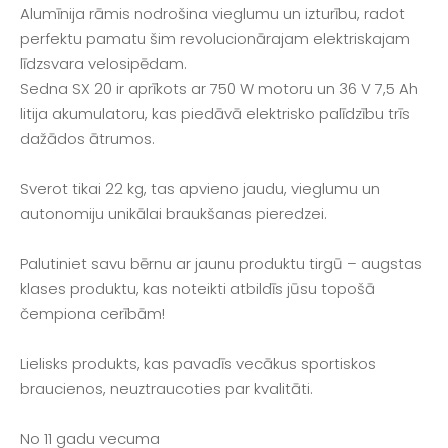
Alumīnija rāmis nodrošina vieglumu un izturību, radot
perfektu pamatu šim revolucionārajam elektriskajam
līdzsvara velosipēdam.
Sedna SX 20 ir aprīkots ar 750 W motoru un 36 V 7,5 Ah
litija akumulatoru, kas piedāvā elektrisko palīdzību trīs
dažādos ātrumos.
Sverot tikai 22 kg, tas apvieno jaudu, vieglumu un
autonomiju unikālai braukšanas pieredzei.
Palutiniet savu bērnu ar jaunu produktu tirgū – augstas
klases produktu, kas noteikti atbildīs jūsu topošā
čempiona cerībām!
Lielisks produkts, kas pavadīs vecākus sportiskos
braucienos, neuztraucoties par kvalitāti.
No 11 gadu vecuma