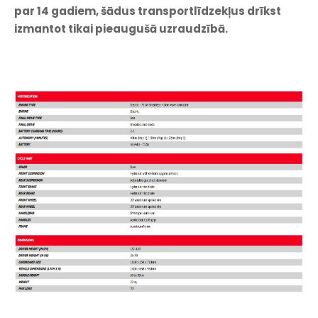
par 14 gadiem, šādus transportlīdzekļus drīkst
izmantot tikai pieaugušā uzraudzībā.