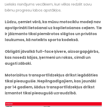
Lielisks risinājums vecākiem, kuri vēlas redzēt savu
bērnu progresu labos apstākļos.
Lūdzu, ņemiet vērā, ka mūsu motociklu modeļi nav
apstiprināti lietošanai uz koplietošanas ceļiem. Tie
ir jāizmanto tikai piemērotos slēgtos un privātos
laukumos, kā noteikts sporta kodeksā.
Obligāti jāvalkā full-face ķivere, aizsargapģērbs,
kas nosedz kājas, ķermeni un rokas, cimdi un
augsti zābaki.
Motorizētus transportlīdzekļus drīkst iegādāties
tikai pieaugušie. Nepilngadīgajiem, kas jaunāki
par 14 gadiem, šādus transportlīdzekļus drīkst
izmantot tikai pieaugušā uzraudzībā.