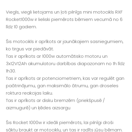
Viegls, viegli lietojams un ļoti pilnīgs mini motocikls RXF
Rocket1000w ir lieliski piemērots bērniem vecumā no 6
līdz 10 gadiem.
Šis motocikls ir aprīkots ar jaunākajiem sasniegumiem,
ko tirgus var piedāvāt.
Tas ir aprīkots ar 1000w automātisko motoru un
3x12V12Ah akumulatoru darbības diapazonam no 1h līdz
1h30.
Tas ir aprīkots ar potenciometriem, kas var regulēt gan
paātrinājumu, gan maksimālo ātrumu, gan droseles
roktura reakcijas laiku.
Tas ir aprīkots ar disku bremzēm (priekšpusē /
aizmugurē) un ķēdes aizsargu
Šis Rocket 1000w ir ideāli piemērots, lai pilnīgi droši
sāktu braukt ar motociklu, un tas ir radīts jūsu bērnam.