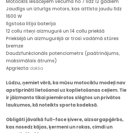
Motocikls iesācējiem vecumā no 7 līdz 12 gadiem
Jaudīgs un izturīgs motors, kas attīsta jaudu līdz
1600 W
Ilgstoša litija baterija
12 collu riteņi aizmugurē un 14 collu priekšā
Priekšējā un aizmugurējā ar trosi vadāmā stūres
bremze
Daudzfunkcionāls potenciometrs (paātrinājums,
maksimālais ātrums)
Apgriezta
dakša
Lūdzu, ņemiet vērā, ka mūsu motociklu modeļi nav
apstiprināti lietošanai uz koplietošanas ceļiem. Tie
ir jāizmanto tikai piemērotos slēgtos un privātos
laukumos, kā noteikts sporta kodeksā.
Obligāti jāvalkā full-face ķivere, aizsargapģērbs,
kas nosedz kājas, ķermeni un rokas, cimdi un