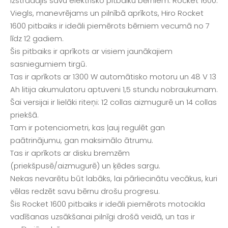
izstrādājis savu elektrisko pitbaiku bērniem: Rocket 1600.
Viegls, manevrējams un pilnībā aprīkots, Hiro Rocket
1600 pitbaiks ir ideāli piemērots bērniem vecumā no 7
līdz 12 gadiem.
Šis pitbaiks ir aprīkots ar visiem jaunākajiem
sasniegumiem tirgū.
Tas ir aprīkots ar 1300 W automātisko motoru un 48 V 13
Ah litija akumulatoru aptuveni 1,5 stundu nobraukumam.
Šai versijai ir lielāki riteņi: 12 collas aizmugurē un 14 collas
priekšā.
Tam ir potenciometri, kas ļauj regulēt gan
paātrinājumu, gan maksimālo ātrumu.
Tas ir aprīkots ar disku bremzēm
(priekšpusē/aizmugurē) un ķēdes sargu.
Nekas nevarētu būt labāks, lai pārliecinātu vecākus, kuri
vēlas redzēt savu bērnu drošu progresu.
Šis Rocket 1600 pitbaiks ir ideāli piemērots motocikla
vadīšanas uzsākšanai pilnīgi drošā veidā, un tas ir