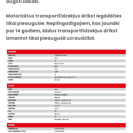
augsti zābaki.
Motorizētus transportlīdzekļus drīkst iegādāties
tikai pieaugušie. Nepilngadīgajiem, kas jaunāki
par 14 gadiem, šādus transportlīdzekļus drīkst
izmantot tikai pieaugušā uzraudzībā.