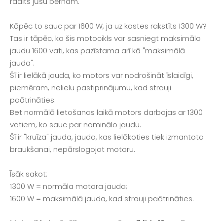
radīts jūsu bērnam.
Kāpēc to sauc par 1600 W, ja uz kastes rakstīts 1300 W?
Tas ir tāpēc, ka šis motocikls var sasniegt maksimālo
jaudu 1600 vati, kas pazīstama arī kā "maksimālā
jauda".
Šī ir lielākā jauda, ko motors var nodrošināt īslaicīgi,
piemēram, nelielu pastiprinājumu, kad strauji
paātrināties.
Bet normālā lietošanas laikā motors darbojas ar 1300
vatiem, ko sauc par nominālo jaudu.
Šī ir "kruīza" jauda, jauda, kas lielākoties tiek izmantota
braukšanai, nepārslogojot motoru.
Īsāk sakot:
1300 W = normāla motora jauda;
1600 W = maksimālā jauda, kad strauji paātrināties.