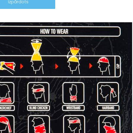
Izpārdots