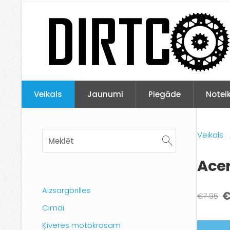
Veikals
Jaunumi
Piegāde
Notei
Veikals
Ace
Aizsargbrilles
€
€7.95
Cimdi
Ķiveres motokrosam