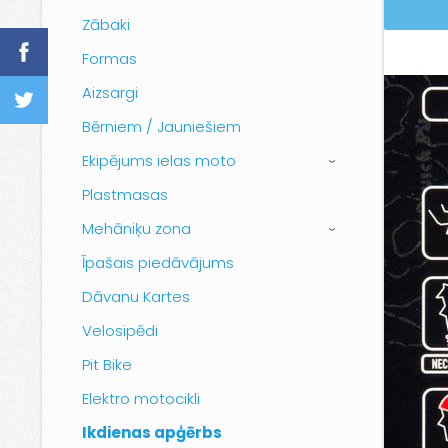
Zābaki
Formas
Aizsargi
Bērniem / Jauniešiem
Ekipējums ielas moto
›
Plastmasas
Mehāniķu zona
›
Īpašais piedāvājums
Dāvanu Kartes
Velosipēdi
Pit Bike
Elektro motocikli
Ikdienas apģērbs