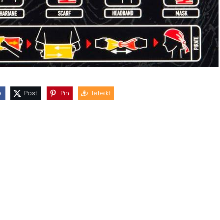
e
Post
Pin
Ieteikt