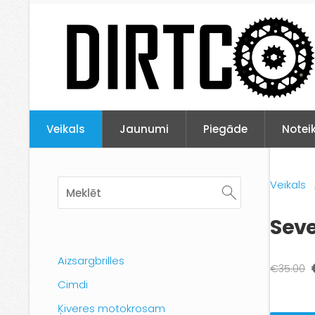
Veikals
Jaunumi
Piegāde
Notei
Veikals
Seve
Aizsargbrilles
€35.00
Cimdi
Ķiveres motokrosam