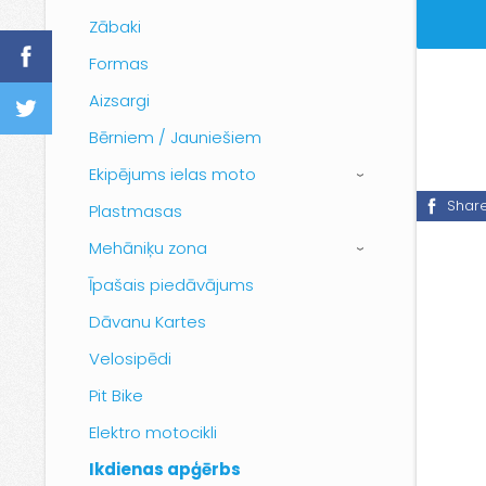
Zābaki
Formas
Aizsargi
Bērniem / Jauniešiem
Ekipējums ielas moto
›
Shar
Plastmasas
Mehāniķu zona
›
Īpašais piedāvājums
Dāvanu Kartes
Velosipēdi
Pit Bike
Elektro motocikli
Ikdienas apģērbs