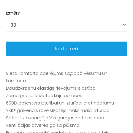
Izmērs
Ielikt grozā
Sieta komforta oderējums saglabā vēsumu un
komfortu
Daudzvirzienu elastīgs rievojums elastībai
Zema profila stieptas kāju aproces
600D poliesters izturībai un izturībai pret nodilumu
YKK® galvenais rāvējslēdzējs maksimālai izturībai
Soft-flex aizsargājošās gumijas detaļas rada
ventilācijas atveres gaisa plūsmai
Ergonomiski iepriekš veidota ceļgala daļa atbilst