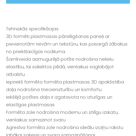
Tehniskās specifikācijas
3D formēti plastmasas pārslēgšanas paneļi ar
pievienotām rievām un tekstūru, kas pasargā zābakus
no priekšlaicīgas nodiluma
Šarnīrveida aizmugurējā potīte nodrošina nelielu
elastību, lai saliektos pēdā, vienlaikus saglabājot
atbalstu
Iepriekš formēta formēta plastmasas 3D apakšstilba
daļa nodrošina triecienizturību un komfortu
Iekšējā potītes daļa ir izgatavota no izturīgas un
elastīgas plastmasas
Formēta zole nodrošina modernu un stilīgu izskatu,
vienlaikus samazinot svaru
Agresīva formēta zole nodrošina ideālu izciļņu rakstu
labākai saķerei un svara samazināšanai