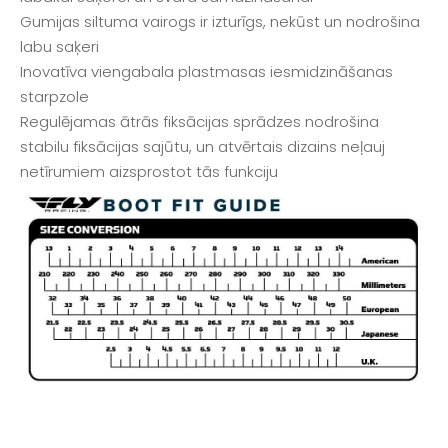
Gumijas siltuma vairogs ir izturīgs, nekūst un nodrošina
labu saķeri
Inovatīva viengabala plastmasas iesmidzināšanas
starpzole
Regulējamas ātrās fiksācijas sprādzes nodrošina
stabilu fiksācijas sajūtu, un atvērtais dizains neļauj
netīrumiem aizsprostot tās funkciju