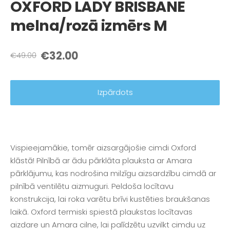
OXFORD LADY BRISBANE
melna/rozā izmērs M
€32.00
€49.00
Izpārdots
Vispieejamākie, tomēr aizsargājošie cimdi Oxford
klāstā! Pilnībā ar ādu pārklāta plauksta ar Amara
pārklājumu, kas nodrošina milzīgu aizsardzību cimdā ar
pilnībā ventilētu aizmuguri. Peldoša locītavu
konstrukcija, lai roka varētu brīvi kustēties braukšanas
laikā. Oxford termiski spiestā plaukstas locītavas
aizdare un Amara cilne, lai palīdzētu uzvilkt cimdu uz