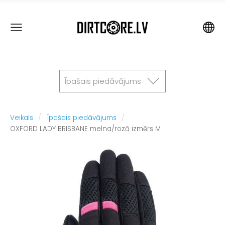
Īpašais piedāvājums
Veikals
Īpašais piedāvājums
OXFORD LADY BRISBANE melna/rozā izmērs M