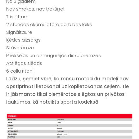
No 3 gadiem
Nav smakas, nav trokšņa!
Trīs ātrumi
2 stundas akumulatora darbības laiks
Signāltaure
Ķēdes aizsargs
Stāvbremze
Priekšējās un aizmugurējās disku bremzes
Atslēgas slēdzis
6 collu riteņi
Lūdzu, ņemiet vērā, ka mūsu motociklu modeļi nav
apstiprināti lietošanai uz koplietošanas ceļiem. Tie
ir jāizmanto tikai piemērotos slēgtos un privātos
laukumos, kā noteikts sporta kodeksā.