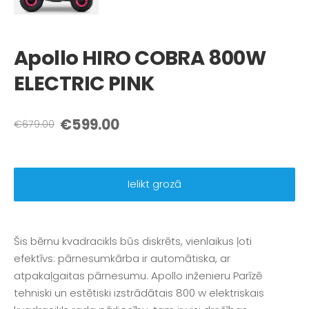
Apollo HIRO COBRA 800W
ELECTRIC PINK
€599.00
€679.00
Ielikt grozā
Šis bērnu kvadracikls būs diskrēts, vienlaikus ļoti
efektīvs: pārnesumkārba ir automātiska, ar
atpakaļgaitas pārnesumu. Apollo inženieru Parīzē
tehniski un estētiski izstrādātais 800 w elektriskais