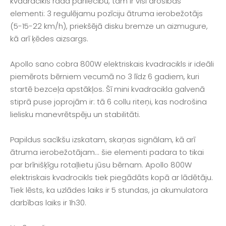
kvadracikls rada pārliecību, tam ir visi drošības
elementi: 3 regulējamu pozīciju ātruma ierobežotājs
(5-15-22 km/h), priekšējā disku bremze un aizmugure,
kā arī ķēdes aizsargs.
Apollo sano cobra 800W elektriskais kvadracikls ir ideāli
piemērots bērniem vecumā no 3 līdz 6 gadiem, kuri
startē bezceļa apstākļos. Šī mini kvadracikla galvenā
stiprā puse joprojām ir: tā 6 collu riteņi, kas nodrošina
lielisku manevrētspēju un stabilitāti.
Papildus sacīkšu izskatam, skaņas signālam, kā arī
ātruma ierobežotājam... šie elementi padara to tikai
par brīnišķīgu rotaļlietu jūsu bērnam. Apollo 800W
elektriskais kvadrocikls tiek piegādāts kopā ar lādētāju.
Tiek lēsts, ka uzlādes laiks ir 5 stundas, ja akumulatora
darbības laiks ir 1h30.