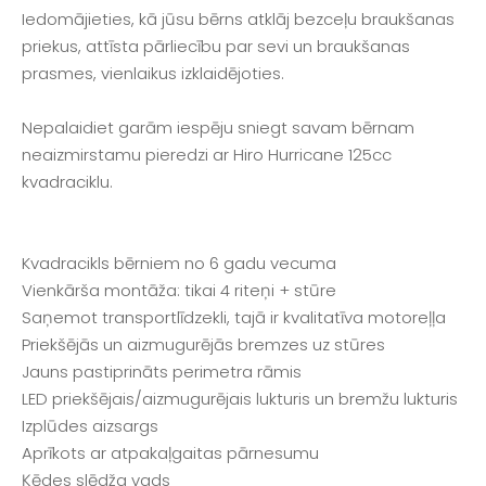
Iedomājieties, kā jūsu bērns atklāj bezceļu braukšanas
priekus, attīsta pārliecību par sevi un braukšanas
prasmes, vienlaikus izklaidējoties.
Nepalaidiet garām iespēju sniegt savam bērnam
neaizmirstamu pieredzi ar Hiro Hurricane 125cc
kvadraciklu.
Kvadracikls bērniem no 6 gadu vecuma
Vienkārša montāža: tikai 4 riteņi + stūre
Saņemot transportlīdzekli, tajā ir kvalitatīva motoreļļa
Priekšējās un aizmugurējās bremzes uz stūres
Jauns pastiprināts perimetra rāmis
LED priekšējais/aizmugurējais lukturis un bremžu lukturis
Izplūdes aizsargs
Aprīkots ar atpakaļgaitas pārnesumu
Ķēdes slēdža vads