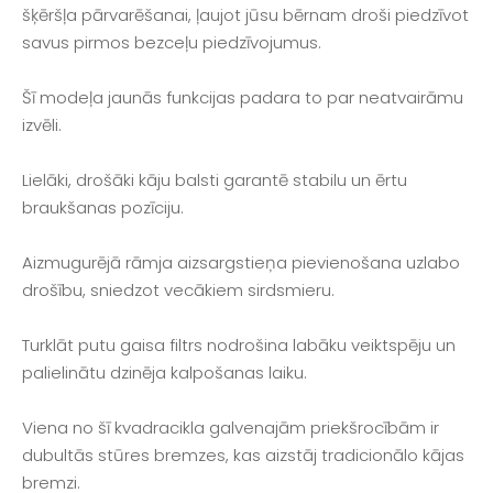
šķēršļa pārvarēšanai, ļaujot jūsu bērnam droši piedzīvot
savus pirmos bezceļu piedzīvojumus.
Šī modeļa jaunās funkcijas padara to par neatvairāmu
izvēli.
Lielāki, drošāki kāju balsti garantē stabilu un ērtu
braukšanas pozīciju.
Aizmugurējā rāmja aizsargstieņa pievienošana uzlabo
drošību, sniedzot vecākiem sirdsmieru.
Turklāt putu gaisa filtrs nodrošina labāku veiktspēju un
palielinātu dzinēja kalpošanas laiku.
Viena no šī kvadracikla galvenajām priekšrocībām ir
dubultās stūres bremzes, kas aizstāj tradicionālo kājas
bremzi.