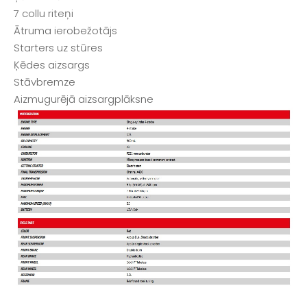
7 collu riteņi
Ātruma ierobežotājs
Starters uz stūres
Ķēdes aizsargs
Stāvbremze
Aizmugurējā aizsargplāksne