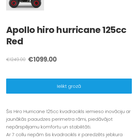
Apollo hiro hurricane 125cc
Red
€1099.00
€1249.00
Ielikt grozā
Šis Hiro Hurricane 125cc kvadracikls iemieso inovāciju ar
jaunākās paaudzes perimetra rāmi, piedāvājot
nepārspējamu komfortu un stabilitāti.
Ar 7 collu riepām šis kvadracikls ir paredzēts jebkura