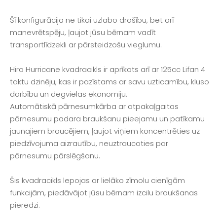
Šī konfigurācija ne tikai uzlabo drošību, bet arī
manevrētspēju, ļaujot jūsu bērnam vadīt
transportlīdzekli ar pārsteidzošu vieglumu.
Hiro Hurricane kvadracikls ir aprīkots arī ar 125cc Lifan 4
taktu dzinēju, kas ir pazīstams ar savu uzticamību, kluso
darbību un degvielas ekonomiju.
Automātiskā pārnesumkārba ar atpakaļgaitas
pārnesumu padara braukšanu pieejamu un patīkamu
jaunajiem braucējiem, ļaujot viņiem koncentrēties uz
piedzīvojuma aizrautību, neuztraucoties par
pārnesumu pārslēgšanu.
Šis kvadracikls lepojas ar lielāko zīmolu cienīgām
funkcijām, piedāvājot jūsu bērnam izcilu braukšanas
pieredzi.