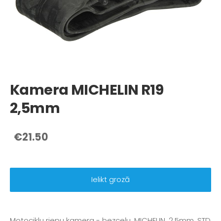
Kamera MICHELIN R19
2,5mm
€21.50
Ielikt grozā
Motociklu riepu kamera - bezceļu, MICHELIN, 2,5mm, STD