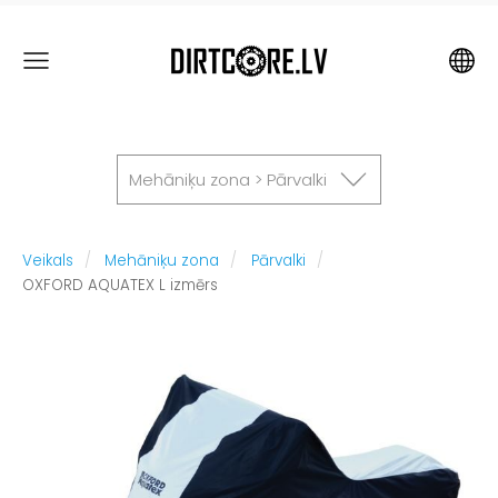
Mehāniķu zona > Pārvalki
Veikals
Mehāniķu zona
Pārvalki
OXFORD AQUATEX L izmērs