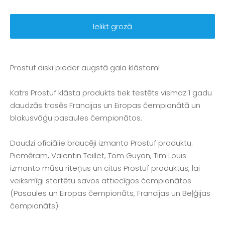
Ielikt grozā
Prostuf diski pieder augstā gala klāstam!
Katrs Prostuf klāsta produkts tiek testēts vismaz 1 gadu
daudzās trasēs Francijas un Eiropas čempionātā un
blakusvāģu pasaules čempionātos.
Daudzi oficiālie braucēji izmanto Prostuf produktu.
Piemēram, Valentin Teillet, Tom Guyon, Tim Louis
izmanto mūsu riteņus un citus Prostuf produktus, lai
veiksmīgi startētu savos attiecīgos čempionātos
(Pasaules un Eiropas čempionāts, Francijas un Beļģijas
čempionāts).