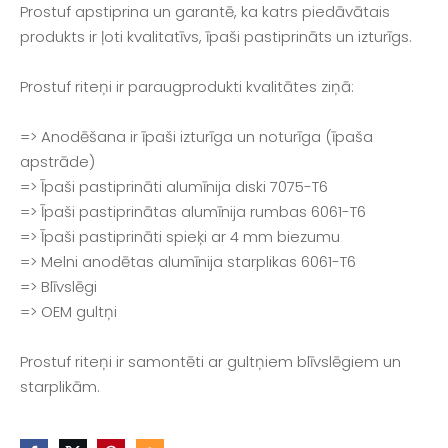
Prostuf apstiprina un garantē, ka katrs piedāvātais
produkts ir ļoti kvalitatīvs, īpaši pastiprināts un izturīgs.
Prostuf riteņi ir paraugprodukti kvalitātes ziņā:
=> Anodēšana ir īpaši izturīga un noturīga (īpaša
apstrāde)
=> Īpaši pastiprināti alumīnija diski 7075-T6
=> Īpaši pastiprinātas alumīnija rumbas 6061-T6
=> Īpaši pastiprināti spieķi ar 4 mm biezumu
=> Melni anodētas alumīnija starplikas 6061-T6
=> Blīvslēgi
=> OEM gultņi
Prostuf riteņi ir samontēti ar gultņiem blīvslēgiem un
starplikām.