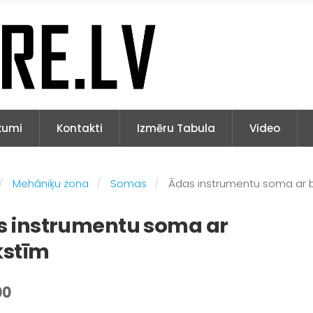
kumi
Kontakti
Izmēru Tabula
Video
Mehāniķu zona
Somas
Ādas instrumentu soma ar 
s instrumentu soma ar
kstīm
00