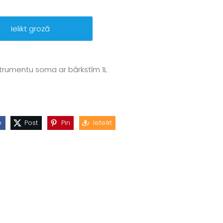
Ielikt grozā
trumentu soma ar bārkstīm 1L
e
Post
Pin
Ieteikt