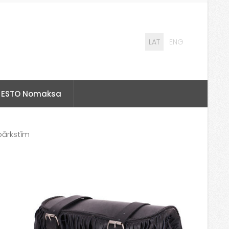
LAT
ENG
ESTO Nomaksa
bārkstīm