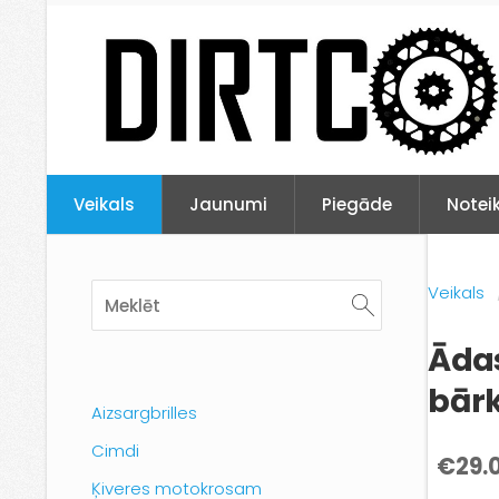
Veikals
Jaunumi
Piegāde
Notei
Veikals
Āda
bār
Aizsargbrilles
Cimdi
€29.
Ķiveres motokrosam