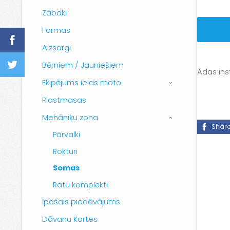
Zābaki
Formas
Aizsargi
Bērniem / Jauniešiem
Ādas ins
Ekipējums ielas moto
›
Plastmasas
Mehāniķu zona
›
Shar
Pārvalki
Rokturi
Somas
Ratu komplekti
Īpašais piedāvājums
Dāvanu Kartes