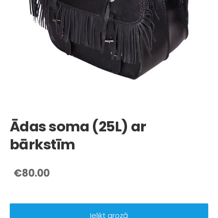
Ādas soma (25L) ar
bārkstīm
€80.00
Ielikt grozā