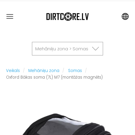
Mehāniķu zona > Somas
Veikals
Mehāniķu zona
Somas
Oxford Bākas soma (7L) M7 (montāžas magnēts)