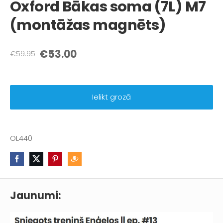
Oxford Bākas soma (7L) M7
(montāžas magnēts)
€53.00
€59.95
Ielikt grozā
OL440
Jaunumi: