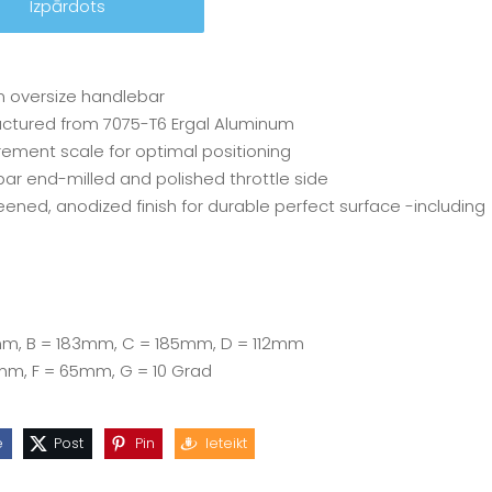
Izpārdots
 oversize handlebar
ctured from 7075-T6 Ergal Aluminum
ment scale for optimal positioning
ar end-milled and polished throttle side
ened, anodized finish for durable perfect surface -including
mm, B = 183mm, C = 185mm, D = 112mm
mm, F = 65mm, G = 10 Grad
e
Post
Pin
Ieteikt