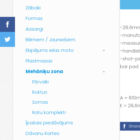
Zābaki
Formas
-28.6mm
Aizsargi
-manufa
Bērniem / Jauniešiem
-measure
Ekipējums ielas moto
-handleb
›
-shot-pe
Plastmasas
bar pad
Mehāniķu zona
›
Pārvalki
Rokturi
A = 810
Somas
E = 28,6
Ratu komplekti
Īpašais piedāvājums
Shar
Dāvanu Kartes