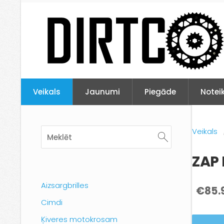
Veikals
Jaunumi
Piegāde
Notei
Veikals
ZAP 
Aizsargbrilles
€85.
Cimdi
Ķiveres motokrosam