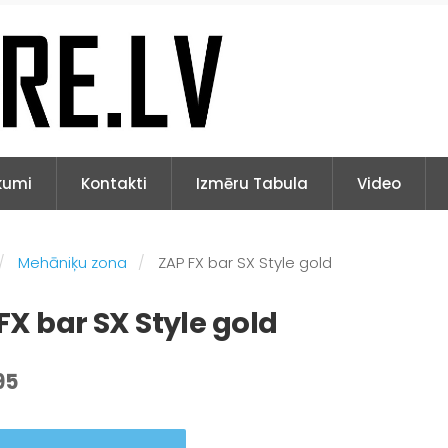
kumi
Kontakti
Izmēru Tabula
Video
Mehāniķu zona
ZAP FX bar SX Style gold
FX bar SX Style gold
95