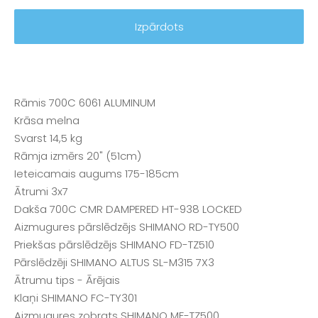
Izpārdots
Rāmis 700C 6061 ALUMINUM
Krāsa melna
Svarst 14,5 kg
Rāmja izmērs 20" (51cm)
Ieteicamais augums 175-185cm
Ātrumi 3x7
Dakša 700C CMR DAMPERED HT-938 LOCKED
Aizmugures pārslēdzējs SHIMANO RD-TY500
Priekšas pārslēdzējs SHIMANO FD-TZ510
Pārslēdzēji SHIMANO ALTUS SL-M315 7X3
Ātrumu tips - Ārējais
Klaņi SHIMANO FC-TY301
Aizmugures zobrats SHIMANO MF-TZ500