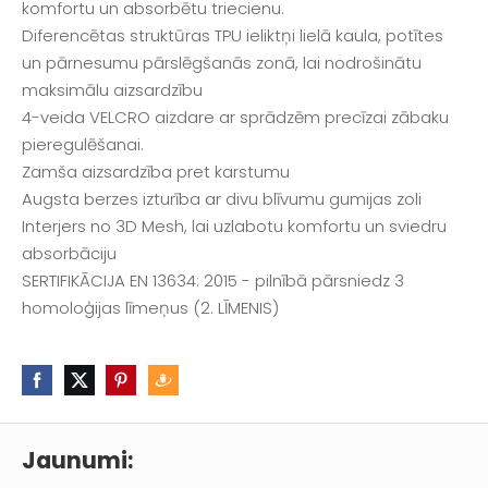
komfortu un absorbētu triecienu.
Diferencētas struktūras TPU ieliktņi lielā kaula, potītes
un pārnesumu pārslēgšanās zonā, lai nodrošinātu
maksimālu aizsardzību
4-veida VELCRO aizdare ar sprādzēm precīzai zābaku
pieregulēšanai.
Zamša aizsardzība pret karstumu
Augsta berzes izturība ar divu blīvumu gumijas zoli
Interjers no 3D Mesh, lai uzlabotu komfortu un sviedru
absorbāciju
SERTIFIKĀCIJA EN 13634: 2015 - pilnībā pārsniedz 3
homoloģijas līmeņus (2. LĪMENIS)
Jaunumi: