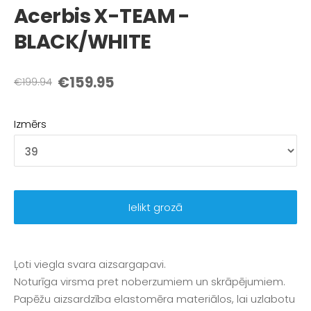
Acerbis X-TEAM -
BLACK/WHITE
€159.95
€199.94
Izmērs
Ielikt grozā
Ļoti viegla svara aizsargapavi.
Noturīga virsma pret noberzumiem un skrāpējumiem.
Papēžu aizsardzība elastomēra materiālos, lai uzlabotu