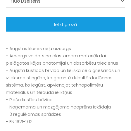
Ielikt grozā
- Augstas klases ceļu aizsargs
- Aizsargs veidots no elastomera materiāla lai
pielāgotos kājas anatomijai un absorbētu triecienus
- Augsta kustības brīvība un lieliska ceļa griešanās un
izliekuma stingrība, ko garantē dubultās locīšanas
sistēma, ko iegūst, apvienojot tehnopolimēru
materiālus un tērauda ieliktņus
- Plaša kustību brīvība
- Noņemama un mazgājama neoprēna iekšdaļa
- 3 regulējamas sprādzes
- EN 1621-1/12