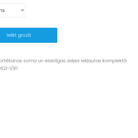
Ielikt grozā
ortēšanas soma un elastīgas zeķes iekļautas komplektā
1621-1/97