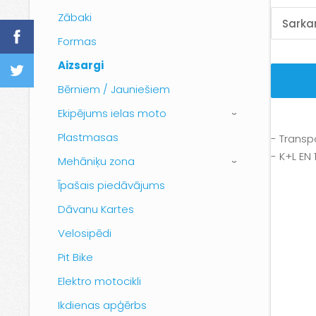
Zābaki
Formas
Aizsargi
Bērniem / Jauniešiem
Ekipējums ielas moto
›
Plastmasas
- Transp
- K+L EN 
Mehāniķu zona
›
Īpašais piedāvājums
Dāvanu Kartes
Velosipēdi
Pit Bike
Elektro motocikli
Ikdienas apģērbs