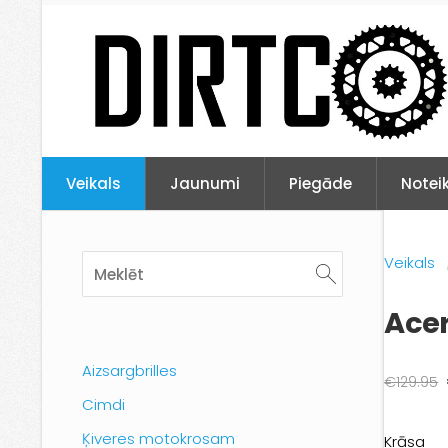
Veikals
Jaunumi
Piegāde
Notei
Veikals
Ace
Aizsargbrilles
€129.95
Cimdi
Ķiveres motokrosam
Krāsa