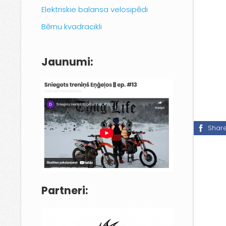
Elektriskie balansa velosipēdi
Bērnu kvadracikli
Jaunumi:
Shar
Partneri: